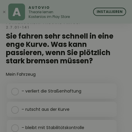
AUTOVIO
AUTOVIO
×
INSTALLIEREN
Theorie lernen
Kostenlos im Play Store
FÜHRERSCHEIN THEORIE FRAGE:
2.7.01-141
Sie fahren sehr schnell in eine
enge Kurve. Was kann
passieren, wenn Sie plötzlich
stark bremsen müssen?
Mein Fahrzeug
– verliert die Straßenhaftung
– rutscht aus der Kurve
– bleibt mit Stabilitätskontrolle