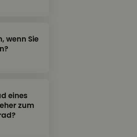
, wenn Sie
en?
d eines
 eher zum
rrad?