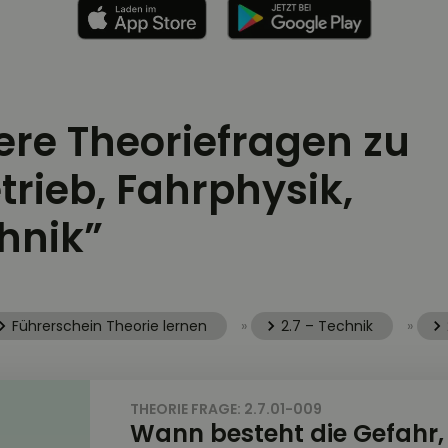
tere Theoriefragen zu
trieb, Fahrphysik,
hnik”
Führerschein Theorie lernen
»
2.7 – Technik
»
THEORIE FRAGE: 2.7.01-009
Wann besteht die Gefahr,