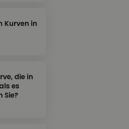
n Kurven in
rve, die in
als es
 Sie?