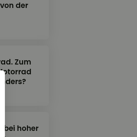
von der
rad. Zum
 Motorrad
anders?
 bei hoher