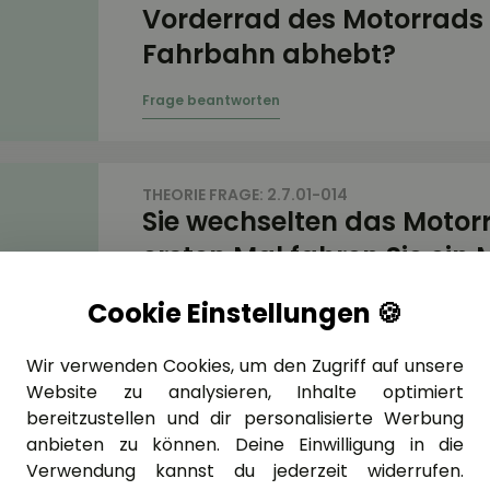
Vorderrad des Motorrads 
Fahrbahn abhebt?
THEORIE FRAGE: 2.7.01-014
Sie wechselten das Motor
ersten Mal fahren Sie ein
mit Verkleidung. Was ist 
Cookie Einstellungen 🍪
Wir verwenden Cookies, um den Zugriff auf unsere
Website zu analysieren, Inhalte optimiert
bereitzustellen und dir personalisierte Werbung
THEORIE FRAGE: 2.7.01-019
anbieten zu können. Deine Einwilligung in die
Was geschieht, wenn man
Verwendung kannst du jederzeit widerrufen.