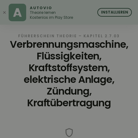
AUTOVIO
AUTOVIO
×
INSTALLIEREN
Theorie lernen
Kostenlos im Play Store
FÜHRERSCHEIN THEORIE – KAPITEL 2.7.03
Verbrennungsmaschine,
Flüssigkeiten,
Kraftstoffsystem,
elektrische Anlage,
Zündung,
Kraftübertragung