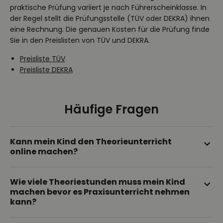
praktische Prüfung variiert je nach Führerscheinklasse. In
der Regel stellt die Prüfungsstelle (TÜV oder DEKRA) ihnen
eine Rechnung. Die genauen Kosten für die Prüfung finde
Sie in den Preislisten von TÜV und DEKRA.
Preisliste TÜV
Preisliste DEKRA
Häufige Fragen
Kann mein Kind den Theorieunterricht
online machen?
Ob wir bei dir Theorieunterricht anbieten können,
Wie viele Theoriestunden muss mein Kind
hängt vom Bundesland ab. Fordern Sie einfach
machen bevor es Praxisunterricht nehmen
unverbindlich ein kostenloses Angebot an. Dann
kann?
können wir ihnen mitteilen, ob wir Online Unterricht
anbieten können. 👉
Jetzt Angebot anfordern
Eine genaue Anzahl an Theoriestunden muss nicht