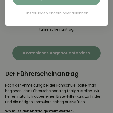
3. Los gehts
Alles geschafft! Über unsere App kann Ihr Kind ab jetzt alle
Einstellungen ändern
oder
ablehnen
wichtigen Termine einsehen und buchen. Unsere
Fahrlehrer freuen sich! Wir helfen Ihnen bei dem
Führerscheinantrag.
Kostenloses Angebot anfordern
Der Führerscheinantrag
Nach der Anmeldung bei der Fahrschule, sollte man
beginnen, den Führerscheinantrag fertigzustellen. Wir
helfen natürlich dabei, einen Erste-Hilfe-Kurs zu finden
und die nötigen Formulare richtig auszufüllen.
Wo muss der Antrag gestellt werden?