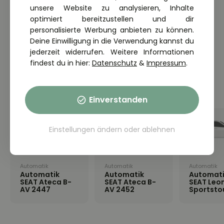
PKW · 14 Lektionen · in 7 Tagen
unsere Website zu analysieren, Inhalte
16 freie Plätze · Jetzt online anmelden
optimiert bereitzustellen und dir
personalisierte Werbung anbieten zu können.
Deine Einwilligung in die Verwendung kannst du
jederzeit widerrufen. Weitere Informationen
findest du in hier:
Datenschutz
&
Impressum
.
AUTOVIO Fahrschule Magdeburg
Modernste Fahrzeuge: Lerne mit
Sicherheit & Komfort
Einverstanden
Einstellungen ändern
oder
ablehnen
Automatik
Automatik
Automatik
Automatik
Automatik
Automati
SEAT Ateca B-
SEAT Ateca B-
SEAT Leo
AV 2447
AV 2452
Sportsto