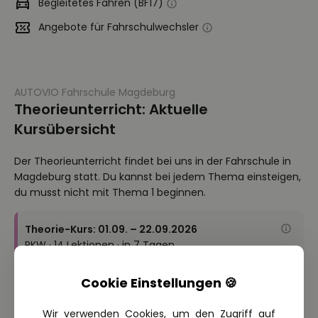
Begleitetes Fahren (BF17)
Angebote für Fahrschulwechsler
AUTOVIO Fahrschule Magdeburg
Theorieunterricht: Aktuelle
Kursübersicht
Der Theorieunterricht findet bei uns in der Fahrschule in
Magdeburg statt. Du kannst bei jedem Thema einsteigen,
du musst nicht mit Thema 1 beginnen.
Theorie-Kurs: 01.09. – 22.09.2026
PKW · 14 Lektionen · in 7 Tagen
6 freie Plätze · Jetzt online anmelden
Cookie Einstellungen 🍪
Theorie-Kurs: 19.10. – 27.10.2026
Wir verwenden Cookies, um den Zugriff auf