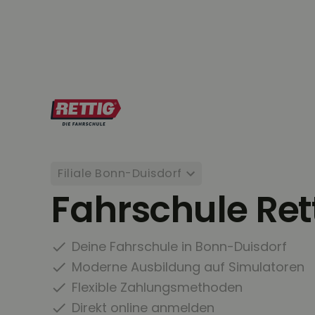
Filiale Bonn-Duisdorf
Fahrschule Ret
Deine Fahrschule in Bonn-Duisdorf
Moderne Ausbildung auf Simulatoren
Flexible Zahlungsmethoden
Direkt online anmelden