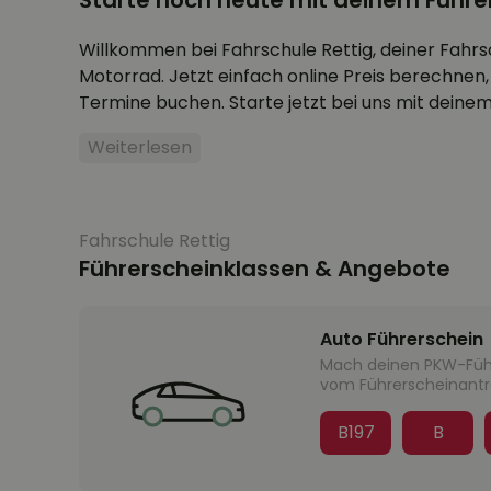
Starte noch heute mit deinem Führe
Willkommen bei Fahrschule Rettig, deiner Fahrs
Motorrad. Jetzt einfach online Preis berechne
Termine buchen. Starte jetzt bei uns mit deinem
Weiterlesen
Fahrschule Rettig
Führerscheinklassen & Angebote
Auto Führerschein
Mach deinen PKW-Führe
vom Führerscheinantra
B197
B