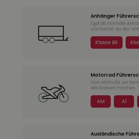
Anhänger Führersc
Egal ob normale Anhä
uns kannst du den en
Klasse BE
Kla
Motorrad Führersc
Vom Mofa bis zur Renn
alle Klassen machen.
AM
A1
Ausländische Führ