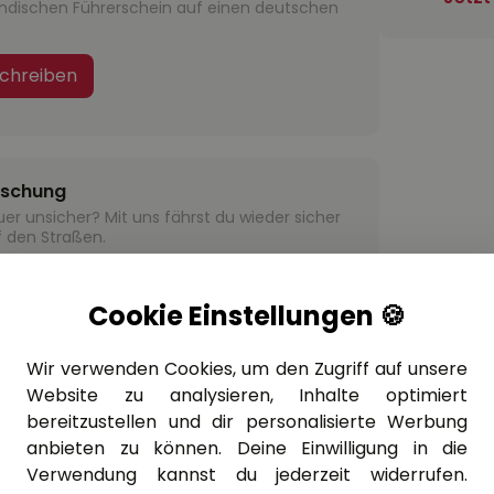
ändischen Führerschein auf einen deutschen
chreiben
ischung
er unsicher? Mit uns fährst du wieder sicher
 den Straßen.
h Pause
Cookie Einstellungen 🍪
Wir verwenden Cookies, um den Zugriff auf unsere
Website zu analysieren, Inhalte optimiert
bereitzustellen und dir personalisierte Werbung
ulator, meistere risikolos echte
nd starte selbstbewusst auf die Straße.
anbieten zu können. Deine Einwilligung in die
Verwendung kannst du jederzeit widerrufen.