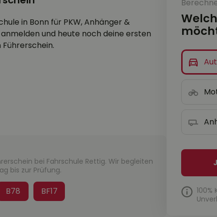
rschein
Berechne 
Welch
chule in Bonn für PKW, Anhänger &
möcht
n, anmelden und heute noch deine ersten
 Führerschein.
Au
Mo
An
rschein bei Fahrschule Rettig. Wir begleiten
g bis zur Prüfung.
B78
BF17
100% 
Unver