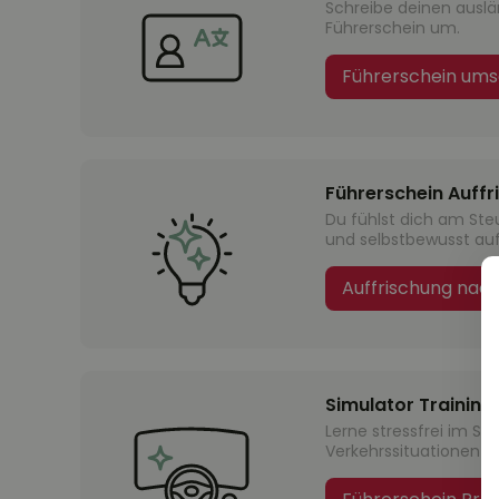
Schreibe deinen ausl
Führerschein um.
Führerschein ums
Führerschein Auffr
Du fühlst dich am Steu
und selbstbewusst auf
Auffrischung nac
Simulator Training
Lerne stressfrei im Sim
Verkehrssituationen u