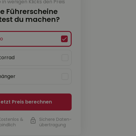
in wenigen Klicks den Preis
e Führerscheine
est du machen?
to
torrad
hänger
Jetzt Preis berechnen
Kostenlos &
Sichere Daten-
bindlich
übertragung