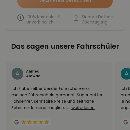
Jetzt Preis berechnen
100% Kostenlos &
Sichere Daten-
Unverbindlich
übertragung
Das sagen unsere Fahrschüler
Ahmed
Alawad
Ich habe selber bei der Fahrschule erol
​Ich
meinen Führerschein gemacht. Super netter
empf
Fahrlehrer, sehr faire Preise und zeitnahe
je h
Fahrstunden sind möglich. ...
weiterlesen
ange