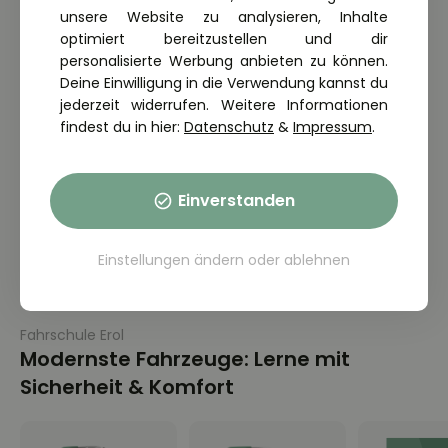
Theorieunterricht: Aktuelle
unsere Website zu analysieren, Inhalte
optimiert bereitzustellen und dir
Kursübersicht
personalisierte Werbung anbieten zu können.
Deine Einwilligung in die Verwendung kannst du
Der Theorieunterricht findet bei uns in der Fahrschule in
jederzeit widerrufen. Weitere Informationen
Bochum statt. Du kannst bei jedem Thema einsteigen, du
findest du in hier:
Datenschutz
&
Impressum
.
musst nicht mit Thema 1 beginnen.
Theorie-Kurs: 14.09. – 21.09.2026
Einverstanden
PKW · 14 Lektionen · in 7 Tagen
27 freie Plätze · Jetzt online anmelden
Einstellungen ändern
oder
ablehnen
Fahrschule Erol
Modernste Fahrzeuge: Lerne mit
Sicherheit & Komfort