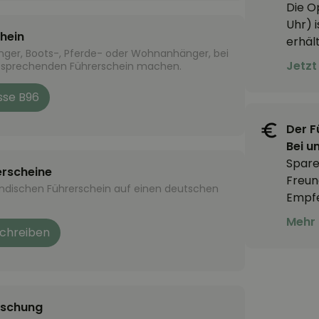
Die O
Uhr) 
hein
erhält
nger, Boots-, Pferde- oder Wohnanhänger, bei
Jetzt
tsprechenden Führerschein machen.
sse B96
Der F
Bei u
Spare
erscheine
Freun
ändischen Führerschein auf einen deutschen
Empfe
Mehr 
chreiben
ischung