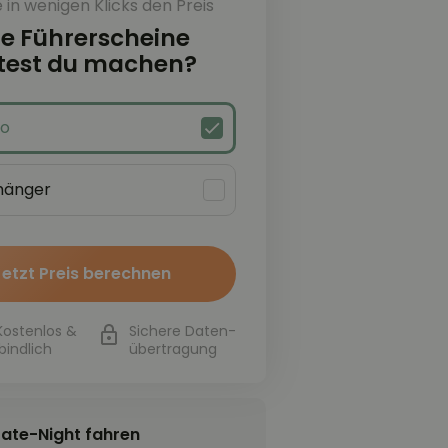
in wenigen Klicks den Preis
e Führerscheine
est du machen?
to
hänger
Jetzt Preis berechnen
Kostenlos &
Sichere Daten-
bindlich
übertragung
Late-Night fahren