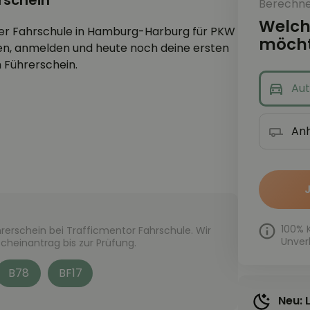
rschein
Berechne 
Welch
ner Fahrschule in Hamburg-Harburg für PKW
möcht
nen, anmelden und heute noch deine ersten
 Führerschein.
Au
An
100% 
erschein bei Trafficmentor Fahrschule. Wir
Unver
cheinantrag bis zur Prüfung.
B78
BF17
Neu: 