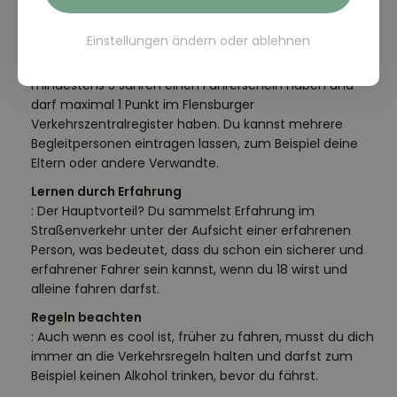
Fahrerlaubnis, die nur mit einer Begleitperson gültig ist.
Einstellungen ändern
oder
ablehnen
Begleitperson
: Diese Person muss mindestens 30 Jahre alt sein, seit
mindestens 5 Jahren einen Führerschein haben und
darf maximal 1 Punkt im Flensburger
Verkehrszentralregister haben. Du kannst mehrere
Begleitpersonen eintragen lassen, zum Beispiel deine
Eltern oder andere Verwandte.
Lernen durch Erfahrung
: Der Hauptvorteil? Du sammelst Erfahrung im
Straßenverkehr unter der Aufsicht einer erfahrenen
Person, was bedeutet, dass du schon ein sicherer und
erfahrener Fahrer sein kannst, wenn du 18 wirst und
alleine fahren darfst.
Regeln beachten
: Auch wenn es cool ist, früher zu fahren, musst du dich
immer an die Verkehrsregeln halten und darfst zum
Beispiel keinen Alkohol trinken, bevor du fährst.