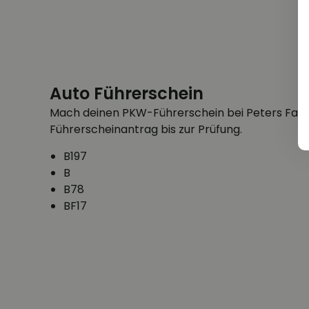
Auto Führerschein
Mach deinen PKW-Führerschein bei Peters Fahr
Führerscheinantrag bis zur Prüfung.
B197
B
B78
BF17