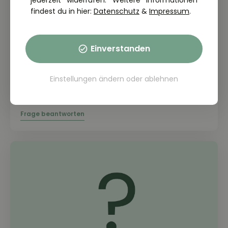
jederzeit widerrufen. Weitere Informationen
findest du in hier:
Datenschutz
&
Impressum
.
Einverstanden
THEORIE FRAGE: 2.2.23-045
Weshalb ist das Tragen einer
Einstellungen ändern
oder
ablehnen
Motorrad-Sicherheitsbekleidung
während der Fahrt dringend geboten?