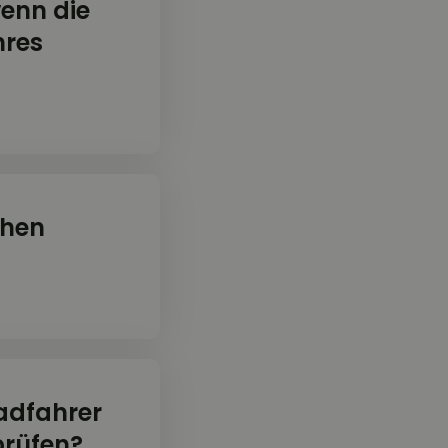
wenn die
hres
chen
adfahrer
prüfen?