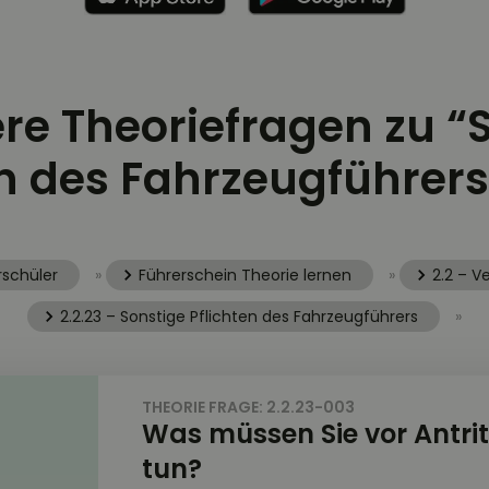
ere Theoriefragen zu “
en des Fahrzeugführers
rschüler
»
Führerschein Theorie lernen
»
2.2 – V
2.2.23 – Sonstige Pflichten des Fahrzeugführers
»
THEORIE FRAGE: 2.2.23-003
Was müssen Sie vor Antrit
tun?