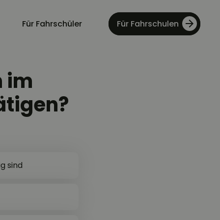
Für Fahrschüler
Für Fahrschulen
n im
ätigen?
g sind