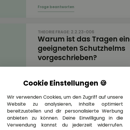
THEORIE FRAGE: 2.2.23-006
Warum ist das Tragen ein
geeigneten Schutzhelms
vorgeschrieben?
Cookie Einstellungen 🍪
THEORIE FRAGE: 2.2.23-014
Wir verwenden Cookies, um den Zugriff auf unsere
Welche Motorradbekleidu
Website zu analysieren, Inhalte optimiert
die optische Wahrnehmba
bereitzustellen und dir personalisierte Werbung
anbieten zu können. Deine Einwilligung in die
Verwendung kannst du jederzeit widerrufen.