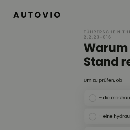
AUTOVIO
FÜHRERSCHEIN TH
2.2.23-016
Warum s
Stand r
Um zu prüfen, ob
– die mechan
– eine hydrau