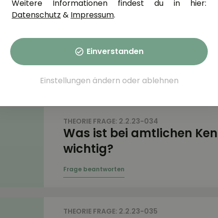
Weitere Informationen findest du in hier:
Datenschutz
&
Impressum
.
THEORIE FRAGE: 2.2.23-031
Was kann dazu führen, da
Einverstanden
Warnsignale überhören?
Einstellungen ändern
oder
ablehnen
THEORIE FRAGE: 2.2.23-034
Was ist bei amtlichen Ke
wichtig?
THEORIE FRAGE: 2.2.23-035