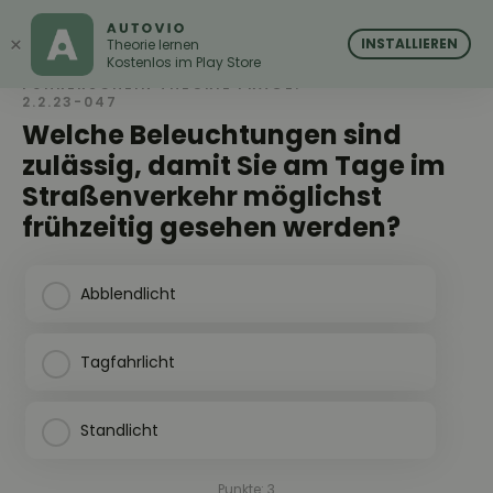
AUTOVIO
AUTOVIO
×
INSTALLIEREN
Theorie lernen
Kostenlos im Play Store
FÜHRERSCHEIN THEORIE FRAGE:
2.2.23-047
Welche Beleuchtungen sind
zulässig, damit Sie am Tage im
Straßenverkehr möglichst
frühzeitig gesehen werden?
Abblendlicht
Tagfahrlicht
Standlicht
Punkte: 3