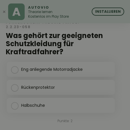
AUTOVIO
AUTOVIO
×
INSTALLIEREN
Theorie lernen
Kostenlos im Play Store
FÜHRERSCHEIN THEORIE FRAGE:
2.2.23-058
Was gehört zur geeigneten
Schutzkleidung für
Kraftradfahrer?
Eng anliegende Motorradjacke
Rückenprotektor
Halbschuhe
Punkte: 2