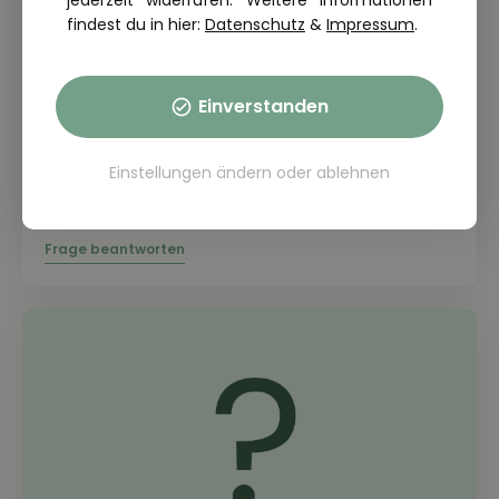
jederzeit widerrufen. Weitere Informationen
findest du in hier:
Datenschutz
&
Impressum
.
Einverstanden
THEORIE FRAGE: 2.2.23-045
Weshalb ist das Tragen einer
Einstellungen ändern
oder
ablehnen
Motorrad-Sicherheitsbekleidung
während der Fahrt dringend geboten?