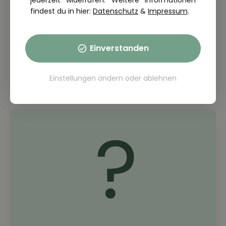
jederzeit widerrufen. Weitere Informationen
findest du in hier:
Datenschutz
&
Impressum
.
THEORIE FRAGE: 2.7.06-115
In welcher Situation ist die Nutzung
einer Adaptiven
Einverstanden
Geschwindigkeitsregelanlage (AGR)
zweckmäßig?
Einstellungen ändern
oder
ablehnen