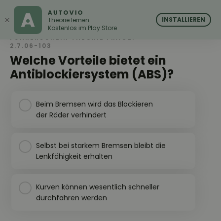
AUTOVIO
AUTOVIO
×
INSTALLIEREN
Theorie lernen
Kostenlos im Play Store
FÜHRERSCHEIN THEORIE FRAGE:
2.7.06-103
Welche Vorteile bietet ein
Antiblockiersystem (ABS)?
Beim Bremsen wird das Blockieren
der Räder verhindert
Selbst bei starkem Bremsen bleibt die
Lenkfähigkeit erhalten
Kurven können wesentlich schneller
durchfahren werden