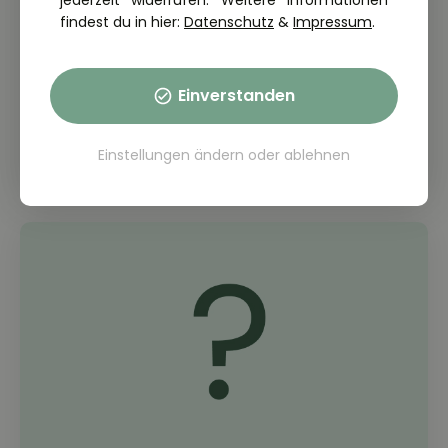
jederzeit widerrufen. Weitere Informationen
findest du in hier:
Datenschutz
&
Impressum
.
THEORIE FRAGE: 2.7.06-115
In welcher Situation ist die Nutzung
einer Adaptiven
Einverstanden
Geschwindigkeitsregelanlage (AGR)
zweckmäßig?
Einstellungen ändern
oder
ablehnen