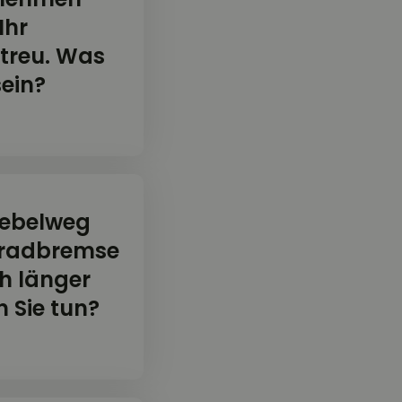
Ihr
treu. Was
sein?
 Hebelweg
rradbremse
h länger
 Sie tun?