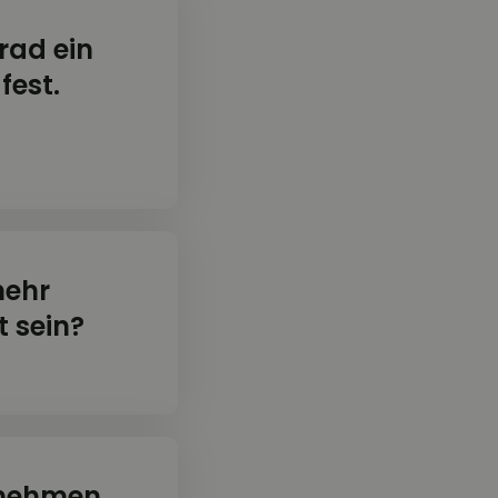
rad ein
fest.
mehr
 sein?
gnehmen