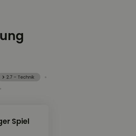
rung
2.7 – Technik
»
»
er Spiel