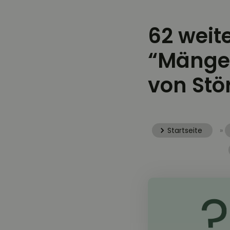
62 weit
“Mängel
von Stö
Startseite
»