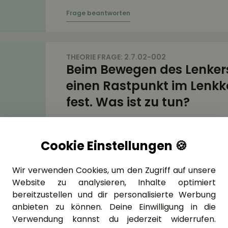
THEORIE FRAGE: 2.7.02-002
Beim Bewegen des Lenkers 
einen Rastpunkt im Lenkk
fest. Was ist zu tun?
Cookie Einstellungen 🍪
THEORIE FRAGE: 2.7.02-003
Wir verwenden Cookies, um den Zugriff auf unsere
Wozu kann Spiel im Lenkk
Website zu analysieren, Inhalte optimiert
führen?
bereitzustellen und dir personalisierte Werbung
anbieten zu können. Deine Einwilligung in die
Verwendung kannst du jederzeit widerrufen.