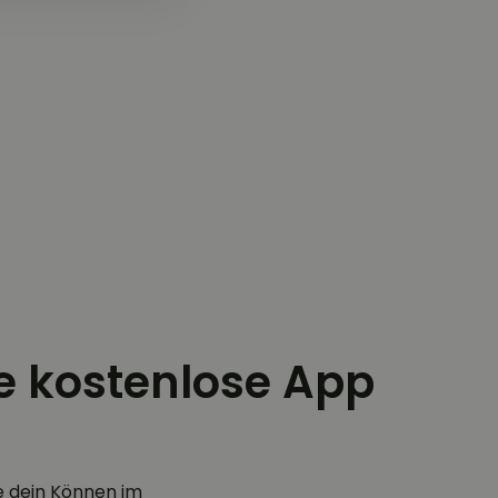
ie kostenlose App
e dein Können im