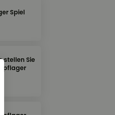
er Spiel
stellen Sie
opflager