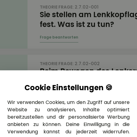
THEORIE FRAGE: 2.7.02-001
Sie stellen am Lenkkopflag
fest. Was ist zu tun?
THEORIE FRAGE: 2.7.02-002
Beim Bewegen des Lenkers 
einen Rastpunkt im Lenkk
Cookie Einstellungen 🍪
fest. Was ist zu tun?
Wir verwenden Cookies, um den Zugriff auf unsere
Website zu analysieren, Inhalte optimiert
bereitzustellen und dir personalisierte Werbung
anbieten zu können. Deine Einwilligung in die
THEORIE FRAGE: 2.7.02-003
Verwendung kannst du jederzeit widerrufen.