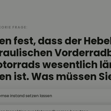
EORIE FRAGE:
llen fest, dass der Heb
raulischen Vorderra
otorrads wesentlich l
n ist. Was müssen Si
mse instand setzen lassen