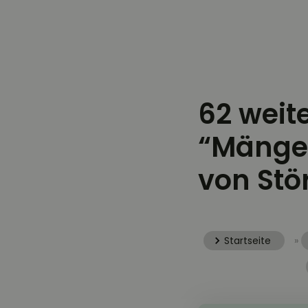
62 weit
“Mängel
von Stö
Startseite
»