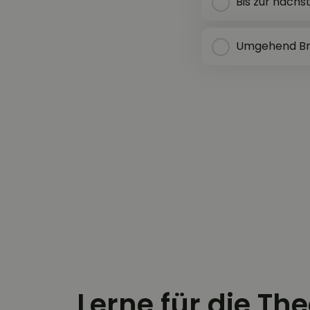
Bis zur näch
Umgehend Bre
Lerne für die Th