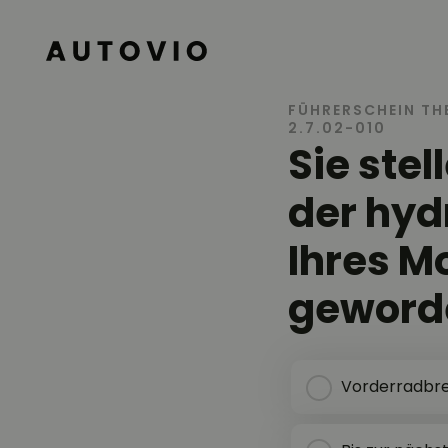
AUTOVIO
FÜHRERSCHEIN TH
2.7.02-010
Sie ste
der hyd
Ihres M
geworde
Vorderradbre