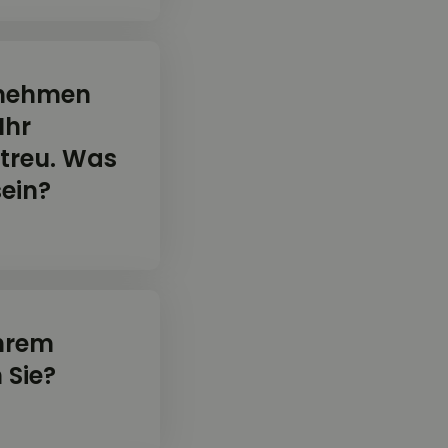
gnehmen
Ihr
treu. Was
sein?
Ihrem
 Sie?