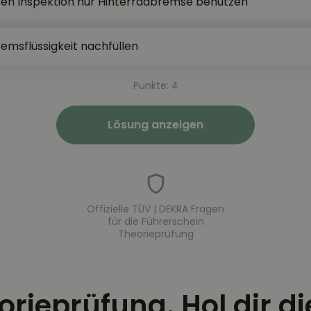
sten Inspektion nur Hinterradbremse benutzen
msflüssigkeit nachfüllen
Punkte: 4
Lösung anzeigen
Offizielle TÜV | DEKRA Fragen
für die Führerschein
Theorieprüfung
eorieprüfung. Hol dir d