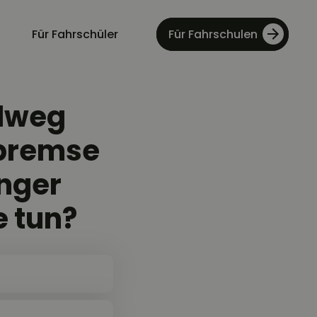
Für Fahrschüler
Für Fahrschulen
elweg
dbremse
änger
e tun?