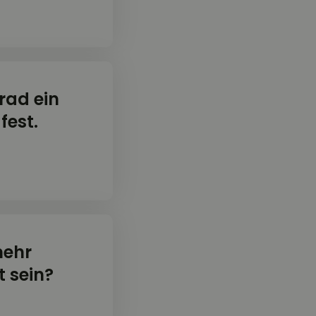
rad ein
fest.
mehr
 sein?