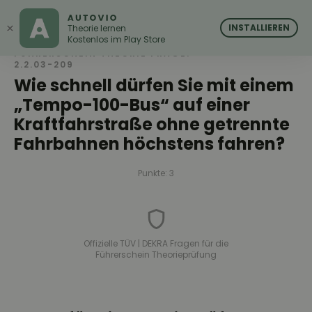
AUTOVIO
AUTOVIO
×
INSTALLIEREN
Theorie lernen
Kostenlos im Play Store
FÜHRERSCHEIN THEORIE FRAGE:
2.2.03-209
Wie schnell dürfen Sie mit einem
„Tempo-100-Bus“ auf einer
Kraftfahrstraße ohne getrennte
Fahrbahnen höchstens fahren?
Punkte: 3
Offizielle TÜV | DEKRA Fragen für die
Führerschein Theorieprüfung