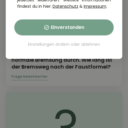
jederzeit widerrufen. Weitere Informationen
findest du in hier:
Datenschutz
&
Impressum
.
Einverstanden
Einstellungen ändern
oder
ablehnen
THEORIE FRAGE: 2.2.03-010
Sie fahren 50 km/h und führen eine
normale Bremsung durch. Wie lang ist
der Bremsweg nach der Faustformel?