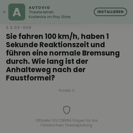
AUTOVIO
AUTOVIO
×
INSTALLIEREN
Theorie lernen
Kostenlos im Play Store
FÜHRERSCHEIN THEORIE FRAGE:
2.2.03-006
Sie fahren 100 km/h, haben 1
Sekunde Reaktionszeit und
führen eine normale Bremsung
durch. Wie lang ist der
Anhalteweg nach der
Faustformel?
Punkte: 3
Offizielle TÜV | DEKRA Fragen für die
Führerschein Theorieprüfung