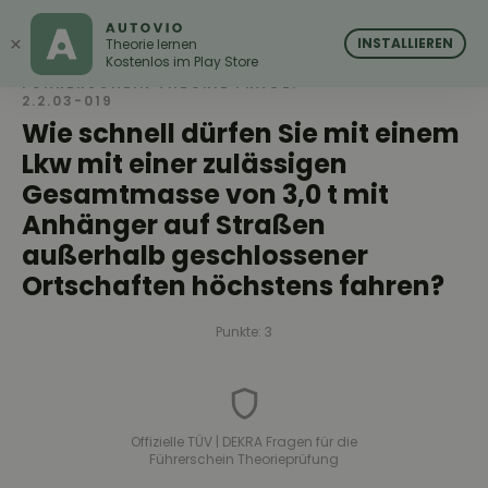
AUTOVIO
AUTOVIO
×
INSTALLIEREN
Theorie lernen
Kostenlos im Play Store
FÜHRERSCHEIN THEORIE FRAGE:
2.2.03-019
Wie schnell dürfen Sie mit einem
Lkw mit einer zulässigen
Gesamtmasse von 3,0 t mit
Anhänger auf Straßen
außerhalb geschlossener
Ortschaften höchstens fahren?
Punkte: 3
Offizielle TÜV | DEKRA Fragen für die
Führerschein Theorieprüfung