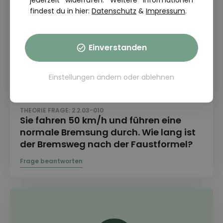
jederzeit widerrufen. Weitere Informationen
findest du in hier:
Datenschutz
&
Impressum
.
Einverstanden
Einstellungen ändern
oder
ablehnen
THEORIE FRAGE: 2.2.03-010
Sie fahren 50 km/h und führen eine
normale Bremsung durch. Wie lang ist
der Bremsweg nach der Faustformel?