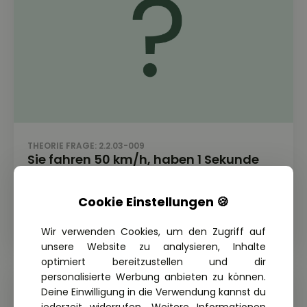
THEORIE FRAGE: 2.2.03-009
Sie fahren 50 km/h, haben 1 Sekunde
Reaktionszeit und führen eine normale
Bremsung durch. Wie lang ist der
Cookie Einstellungen 🍪
Anhalteweg nach der Faustformel?
Wir verwenden Cookies, um den Zugriff auf
unsere Website zu analysieren, Inhalte
optimiert bereitzustellen und dir
personalisierte Werbung anbieten zu können.
Deine Einwilligung in die Verwendung kannst du