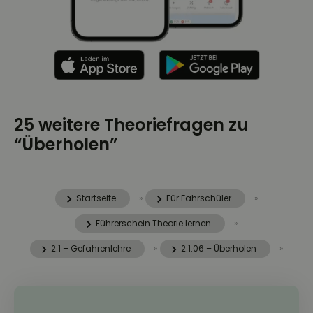
25 weitere Theoriefragen zu
“Überholen”
Startseite
»
Für Fahrschüler
»
Führerschein Theorie lernen
»
2.1 – Gefahrenlehre
»
2.1.06 – Überholen
»