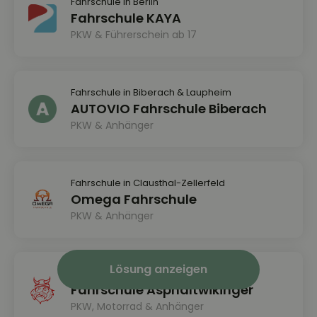
Fahrschule in Berlin
Fahrschule KAYA
PKW & Führerschein ab 17
Fahrschule in Biberach & Laupheim
AUTOVIO Fahrschule Biberach
PKW & Anhänger
Fahrschule in Clausthal-Zellerfeld
Omega Fahrschule
PKW & Anhänger
Lösung anzeigen
Fahrschule in Eutin & Malente
Fahrschule Asphaltwikinger
PKW, Motorrad & Anhänger