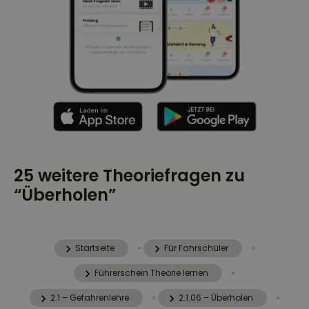
25 weitere Theoriefragen zu
“Überholen”
Startseite
»
Für Fahrschüler
»
Führerschein Theorie lernen
»
2.1 – Gefahrenlehre
»
2.1.06 – Überholen
»