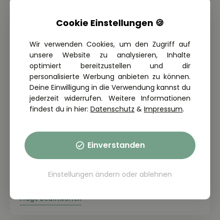
Cookie Einstellungen 🍪
Wir verwenden Cookies, um den Zugriff auf
unsere Website zu analysieren, Inhalte
optimiert bereitzustellen und dir
personalisierte Werbung anbieten zu können.
Deine Einwilligung in die Verwendung kannst du
jederzeit widerrufen. Weitere Informationen
findest du in hier:
Datenschutz
&
Impressum
.
Einverstanden
THEORIE FRAGE: 2.1.01-102
Wozu führt das Hören von lauter Musik,
vor allem mit extremen Bässen, im
Einstellungen ändern
oder
ablehnen
Auto?