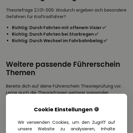
Theoriefrage 2.1.01-006: Wodurch ergeben sich besondere
Gefahren für Kraftradfahrer?
Richtig: Durch Fahrten mit offenem Visier ✅
Richtig: Durch Fahrten bei Starkregen ✅
Richtig: Durch Wechsel im Fahrbahnbelag ✅
Weitere passende Führerschein
Themen
Bereite dich auf deine Führerschein Theorieprüfung vor.
Lerne auch die Theoriefragen weiterer passender
Themen.
Cookie Einstellungen 🍪
Grundformen des Verkehrsverhaltens
Verhalten gegenüber Fußgängern
Wir verwenden Cookies, um den Zugriff auf
Dunkelheit und schlechte Sicht
unsere Website zu analysieren, Inhalte
Fahrbahn- und Witterungsverhältnisse