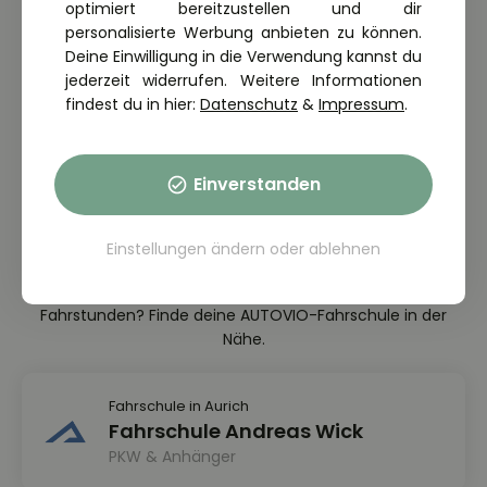
optimiert bereitzustellen und dir
Geschwindigkeit
personalisierte Werbung anbieten zu können.
Überholen
Deine Einwilligung in die Verwendung kannst du
Autobahn
jederzeit widerrufen. Weitere Informationen
Besondere Verkehrssituationen
findest du in hier:
Datenschutz
&
Impressum
.
Alkohol, Drogen, Medikamente
Ermüdung, Ablenkung
Affektiv-emotionales Verhalten im Straßenverkehr
Einverstanden
Fahrschulen in deiner Nähe
Einstellungen ändern
oder
ablehnen
Du möchtest den Führerschein machen? Du wartest auf
Fahrstunden? Finde deine AUTOVIO-Fahrschule in der
Nähe.
Fahrschule in Aurich
Fahrschule Andreas Wick
PKW & Anhänger