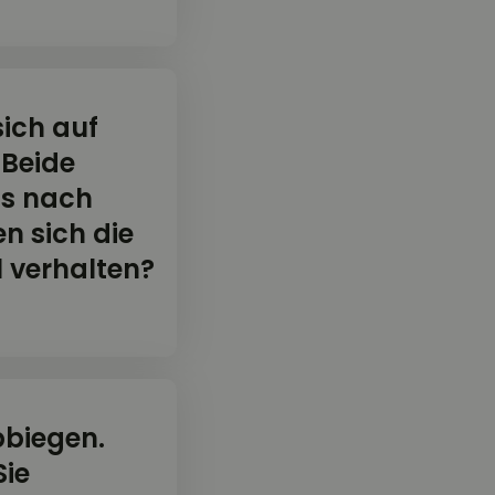
ich auf
 Beide
ls nach
n sich die
l verhalten?
bbiegen.
Sie