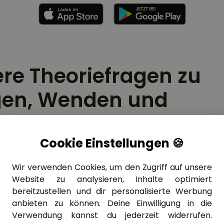
ere Theoriefragen zu
gen, Wenden und
rtsfahren”
Cookie Einstellungen 🍪
Wir verwenden Cookies, um den Zugriff auf unsere
rschüler
»
Führerschein Theorie lernen
»
1.2 – V
Website zu analysieren, Inhalte optimiert
1.2.09 – Abbiegen, Wenden und Rückwärtsfahren
»
bereitzustellen und dir personalisierte Werbung
anbieten zu können. Deine Einwilligung in die
Verwendung kannst du jederzeit widerrufen.