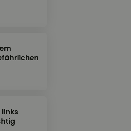
gem
fährlichen
 links
chtig