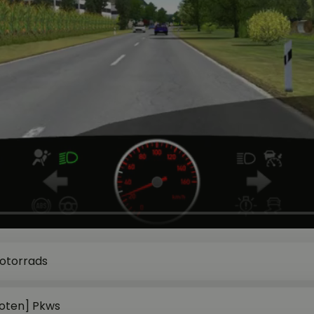
otorrads
oten] Pkws