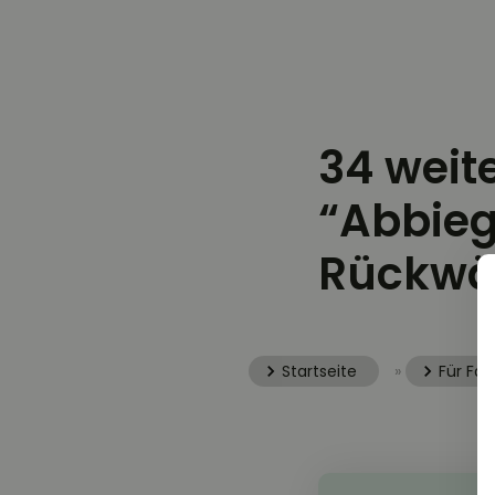
34 weit
“Abbie
Rückwä
Startseite
»
Für Fah