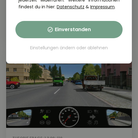
jederzeit widerrufen. Weitere Informationen
findest du in hier:
Datenschutz
&
Impressum
.
THEORIE FRAGE: 1.2.09-117
In welchen Fällen müssen Sie eine
Änderung der Fahrtrichtung anzeigen?
Einverstanden
Einstellungen ändern
oder
ablehnen