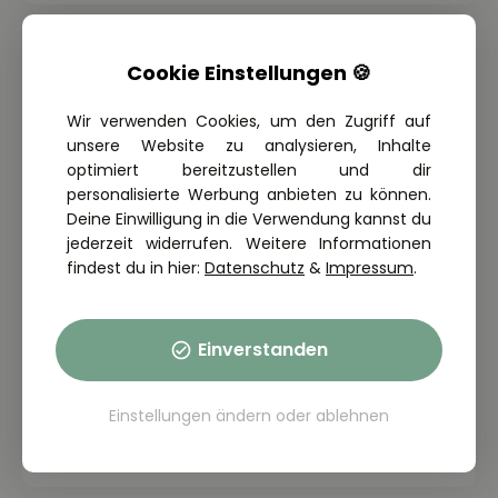
Cookie Einstellungen 🍪
Wir verwenden Cookies, um den Zugriff auf
unsere Website zu analysieren, Inhalte
optimiert bereitzustellen und dir
personalisierte Werbung anbieten zu können.
Deine Einwilligung in die Verwendung kannst du
jederzeit widerrufen. Weitere Informationen
findest du in hier:
Datenschutz
&
Impressum
.
THEORIE FRAGE: 1.2.04-104
Einverstanden
Wozu kann ein ausreichender Abstand
zum vorausfahrenden Fahrzeug
beitragen?
Einstellungen ändern
oder
ablehnen