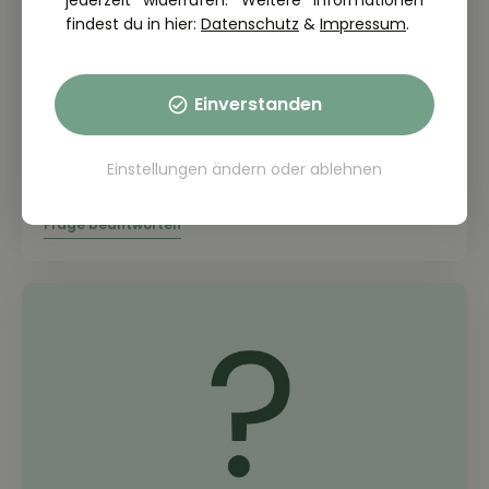
jederzeit widerrufen. Weitere Informationen
findest du in hier:
Datenschutz
&
Impressum
.
Einverstanden
THEORIE FRAGE: 1.1.09-026
Warum ist bereits der einmalige
Konsum von Drogen für die Teilnahme
Einstellungen ändern
oder
ablehnen
am Straßenverkehr gefährlich?