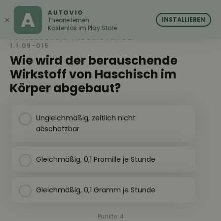
AUTOVIO
AUTOVIO
×
INSTALLIEREN
Theorie lernen
Kostenlos im Play Store
FÜHRERSCHEIN THEORIE FRAGE:
1.1.09-015
Wie wird der berauschende
Wirkstoff von Haschisch im
Körper abgebaut?
Ungleichmäßig, zeitlich nicht
abschätzbar
Gleichmäßig, 0,1 Promille je Stunde
Gleichmäßig, 0,1 Gramm je Stunde
Punkte: 4