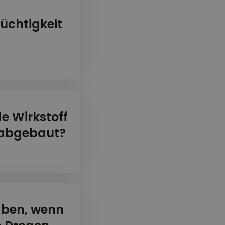
üchtigkeit
e Wirkstoff
 abgebaut?
aben, wenn