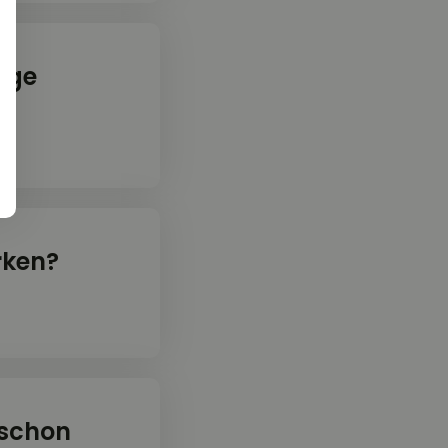
nge
rken?
 schon