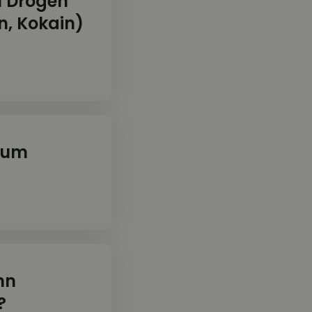
n Drogen
in, Kokain)
sum
nn
?