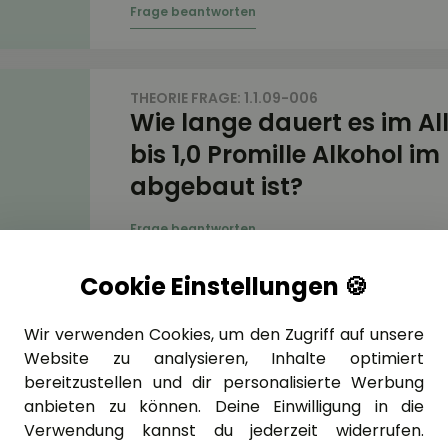
THEORIE FRAGE: 1.1.09-006
Wie lange dauert es im A
bis 1,0 Promille Alkohol im
abgebaut ist?
Cookie Einstellungen 🍪
THEORIE FRAGE: 1.1.09-007
Was kann die berausche
Wir verwenden Cookies, um den Zugriff auf unsere
Website zu analysieren, Inhalte optimiert
Wirkung von Alkohol vers
bereitzustellen und dir personalisierte Werbung
anbieten zu können. Deine Einwilligung in die
Verwendung kannst du jederzeit widerrufen.