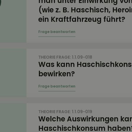
man unter Einwirkung vo
(wie z. B. Haschisch, Hero
ein Kraftfahrzeug führt?
THEORIE FRAGE: 1.1.09-018
Was kann Haschischkon
bewirken?
THEORIE FRAGE: 1.1.09-019
Welche Auswirkungen ka
Haschischkonsum haben