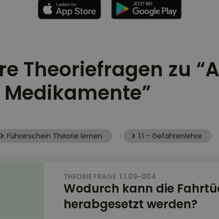
ere Theoriefragen zu “A
, Medikamente”
Führerschein Theorie lernen
»
1.1 – Gefahrenlehre
THEORIE FRAGE: 1.1.09-004
Wodurch kann die Fahrtüc
herabgesetzt werden?