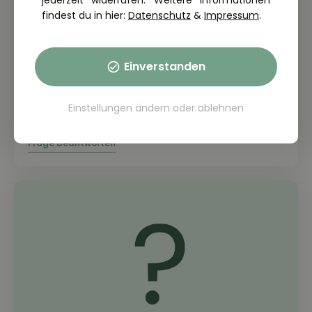
jederzeit widerrufen. Weitere Informationen
findest du in hier:
Datenschutz
&
Impressum
.
Einverstanden
THEORIE FRAGE: 1.1.09-026
Warum ist bereits der einmalige
Konsum von Drogen für die Teilnahme
Einstellungen ändern
oder
ablehnen
am Straßenverkehr gefährlich?