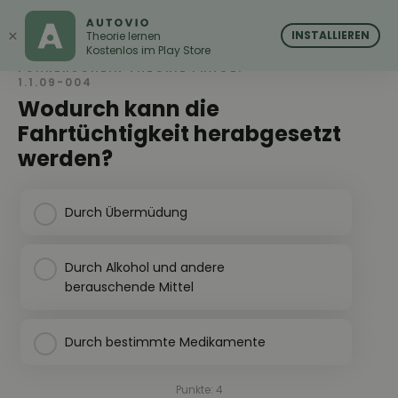
AUTOVIO
AUTOVIO
×
INSTALLIEREN
Theorie lernen
Kostenlos im Play Store
FÜHRERSCHEIN THEORIE FRAGE:
1.1.09-004
Wodurch kann die
Fahrtüchtigkeit herabgesetzt
werden?
Durch Übermüdung
Durch Alkohol und andere
berauschende Mittel
Durch bestimmte Medikamente
Punkte: 4