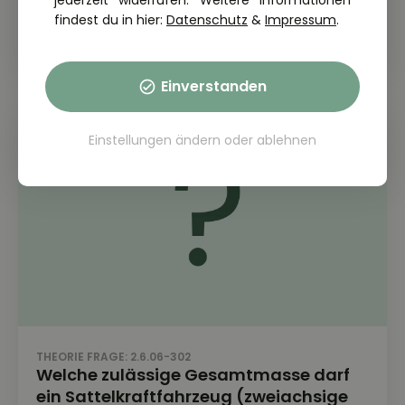
jederzeit widerrufen. Weitere Informationen
dass Ladung hinausragt, höchstens
findest du in hier:
Datenschutz
&
Impressum
.
sein?
Einverstanden
Einstellungen ändern
oder
ablehnen
THEORIE FRAGE: 2.6.06-302
Welche zulässige Gesamtmasse darf
ein Sattelkraftfahrzeug (zweiachsige