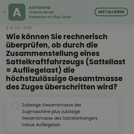
AUTOVIO
AUTOVIO
×
INSTALLIEREN
Theorie lernen
Kostenlos im Play Store
FÜHRERSCHEIN THEORIE FRAGE:
2.6.06-305
Wie können Sie rechnerisch
überprüfen, ob durch die
Zusammenstellung eines
Sattelkraftfahrzeugs (Sattellast
= Aufliegelast) die
höchstzulässige Gesamtmasse
des Zuges überschritten wird?
Zulässige Gesamtmasse der
Zugmaschine plus zulässige
Gesamtmasse des Sattelanhängers
minus Aufliegelast