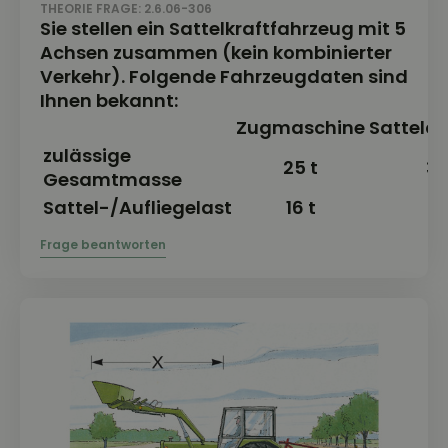
THEORIE FRAGE: 2.6.06-306
Sie stellen ein Sattelkraftfahrzeug mit 5
Achsen zusammen (kein kombinierter
Verkehr). Folgende Fahrzeugdaten sind
Ihnen bekannt:
Zugmaschine
Sattela
zulässige
25 t
34
Gesamtmasse
Sattel-/Aufliegelast
16 t
16