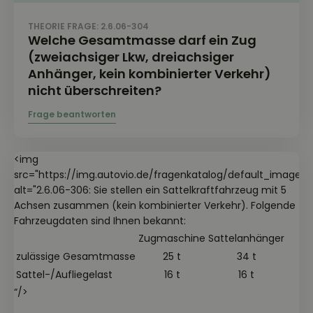
THEORIE FRAGE: 2.6.06-304
Welche Gesamtmasse darf ein Zug
(zweiachsiger Lkw, dreiachsiger
Anhänger, kein kombinierter Verkehr)
nicht überschreiten?
<img
src="https://img.autovio.de/fragenkatalog/default_image.jp
alt="2.6.06-306: Sie stellen ein Sattelkraftfahrzeug mit 5
Achsen zusammen (kein kombinierter Verkehr). Folgende
Fahrzeugdaten sind Ihnen bekannt:
Zugmaschine
Sattelanhänger
zulässige Gesamtmasse
25 t
34 t
Sattel-/Aufliegelast
16 t
16 t
“/>