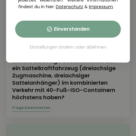
jederzeit widerrufen. Weitere Informationen
findest du in hier:
Datenschutz
&
Impressum
.
Einverstanden
Einstellungen ändern
oder
ablehnen
THEORIE FRAGE: 2.6.06-303
Welche zulässige Gesamtmasse darf
ein Sattelkraftfahrzeug (dreiachsige
Zugmaschine, dreiachsiger
Sattelanhänger) im kombinierten
Verkehr mit 40-Fuß-ISO-Containern
höchstens haben?