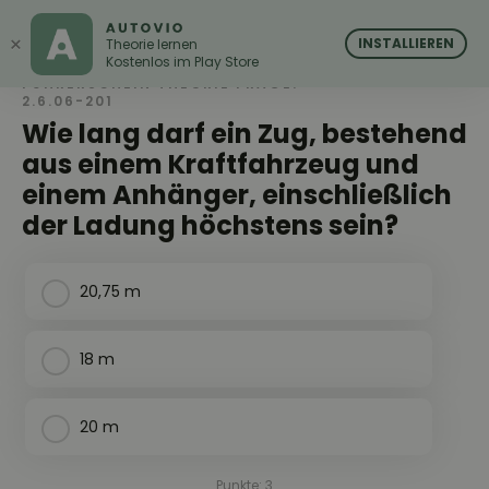
AUTOVIO
AUTOVIO
×
INSTALLIEREN
Theorie lernen
Kostenlos im Play Store
FÜHRERSCHEIN THEORIE FRAGE:
2.6.06-201
Wie lang darf ein Zug, bestehend
aus einem Kraftfahrzeug und
einem Anhänger, einschließlich
der Ladung höchstens sein?
20,75 m
18 m
20 m
Punkte: 3