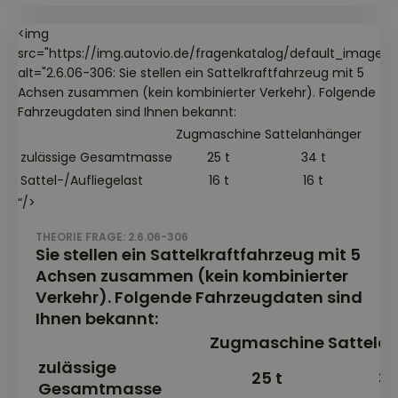
<img
src="https://img.autovio.de/fragenkatalog/default_image.jp
alt="2.6.06-306: Sie stellen ein Sattelkraftfahrzeug mit 5
Achsen zusammen (kein kombinierter Verkehr). Folgende
Fahrzeugdaten sind Ihnen bekannt:
Zugmaschine
Sattelanhänger
zulässige Gesamtmasse
25 t
34 t
Sattel-/Aufliegelast
16 t
16 t
“/>
THEORIE FRAGE: 2.6.06-306
Sie stellen ein Sattelkraftfahrzeug mit 5
Achsen zusammen (kein kombinierter
Verkehr). Folgende Fahrzeugdaten sind
Ihnen bekannt:
Zugmaschine
Sattela
zulässige
25 t
34
Gesamtmasse