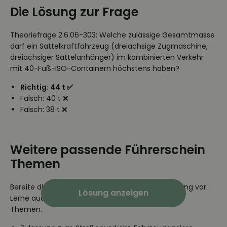
Die Lösung zur Frage
Theoriefrage 2.6.06-303: Welche zulässige Gesamtmasse
darf ein Sattelkraftfahrzeug (dreiachsige Zugmaschine,
dreiachsiger Sattelanhänger) im kombinierten Verkehr
mit 40-Fuß-ISO-Containern höchstens haben?
Richtig: 44 t ✅
Falsch: 40 t ❌
Falsch: 38 t ❌
Weitere passende Führerschein
Themen
Bereite dich auf deine Führerschein Theorieprüfung vor.
Lösung anzeigen
Lerne auch die Theoriefragen weiterer passender
Themen.