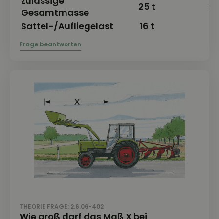
zulässige
25 t
34
Gesamtmasse
Sattel-/Aufliegelast
16 t
16
THEORIE FRAGE: 2.6.06-402
Wie groß darf das Maß X bei