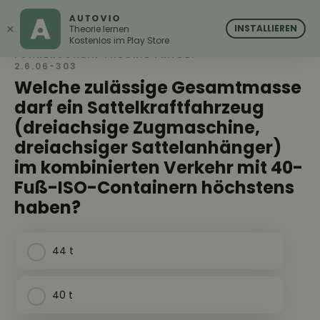
AUTOVIO
AUTOVIO
×
INSTALLIEREN
Theorie lernen
Kostenlos im Play Store
FÜHRERSCHEIN THEORIE FRAGE:
2.6.06-303
Welche zulässige Gesamtmasse
darf ein Sattelkraftfahrzeug
(dreiachsige Zugmaschine,
dreiachsiger Sattelanhänger)
im kombinierten Verkehr mit 40-
Fuß-ISO-Containern höchstens
haben?
44 t
40 t