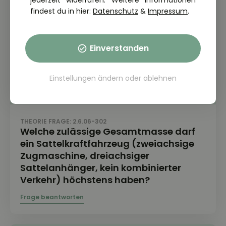
jederzeit widerrufen. Weitere Informationen
findest du in hier:
Datenschutz
&
Impressum
.
Einverstanden
Einstellungen ändern
oder
ablehnen
THEORIE FRAGE: 2.6.06-302
Welche zulässige Gesamtmasse darf
ein Sattelkraftfahrzeug (zweiachsige
Zugmaschine, dreiachsiger
Sattelanhänger, kein kombinierter
Verkehr) höchstens haben?