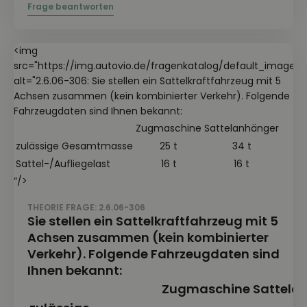
<img
src="https://img.autovio.de/fragenkatalog/default_image.jp
alt="2.6.06-306: Sie stellen ein Sattelkraftfahrzeug mit 5
Achsen zusammen (kein kombinierter Verkehr). Folgende
Fahrzeugdaten sind Ihnen bekannt:
Zugmaschine
Sattelanhänger
zulässige Gesamtmasse
25 t
34 t
Sattel-/Aufliegelast
16 t
16 t
“/>
THEORIE FRAGE: 2.6.06-306
Sie stellen ein Sattelkraftfahrzeug mit 5
Achsen zusammen (kein kombinierter
Verkehr). Folgende Fahrzeugdaten sind
Ihnen bekannt:
Zugmaschine
Sattela