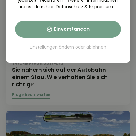
jederzeit widerrufen. Weitere Informationen
findest du in hier:
Datenschutz
&
Impressum
.
Einverstanden
Einstellungen ändern
oder
ablehnen
THEORIE FRAGE: 2.2.18-020
Sie nähern sich auf der Autobahn
einem Stau. Wie verhalten Sie sich
richtig?