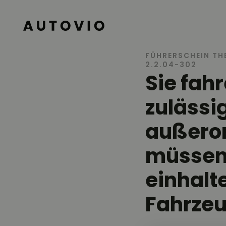
AUTOVIO
FÜHRERSCHEIN TH
2.2.04-302
Sie fah
zulässi
außeror
müssen 
einhalt
Fahrzeu