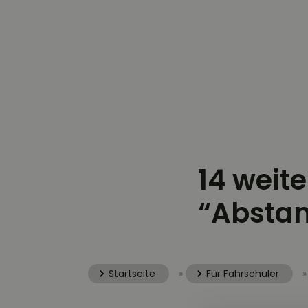
14 weit
“Absta
Startseite
»
Für Fahrschüler