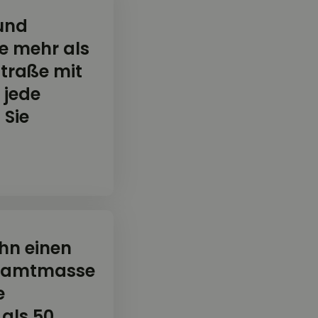
 und
 mehr als
Straße mit
 jede
 Sie
hn einen
esamtmasse
e
 als 50