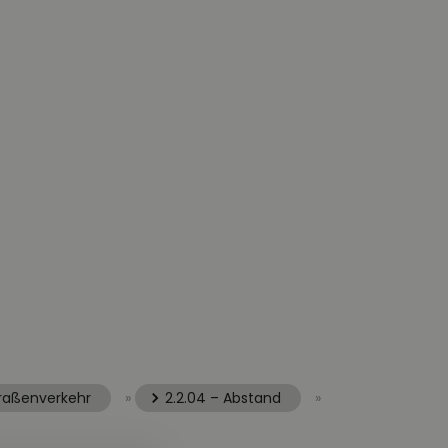
traßenverkehr
»
2.2.04 – Abstand
»