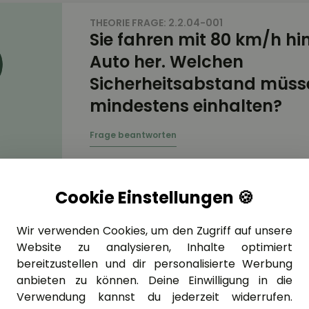
THEORIE FRAGE: 2.2.04-001
Sie fahren mit 80 km/h hi
Auto her. Welchen
Sicherheitsabstand müsse
mindestens einhalten?
Cookie Einstellungen 🍪
THEORIE FRAGE: 2.2.04-002
Sie fahren im Stadtverkeh
trockener Fahrbahn in ein
Wir verwenden Cookies, um den Zugriff auf unsere
Website zu analysieren, Inhalte optimiert
die sich mit einer Geschwi
bereitzustellen und dir personalisierte Werbung
von 50 km/h bewegt. Wel
anbieten zu können. Deine Einwilligung in die
Sicherheitsabstand zum
Verwendung kannst du jederzeit widerrufen.