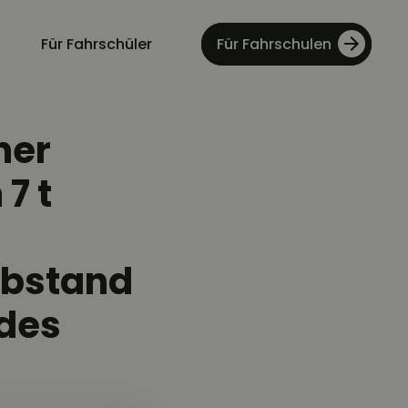
Für Fahrschüler
Für Fahrschulen
ner
7 t
Abstand
ndes