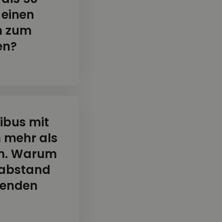
einen
m zum
en?
ibus mit
n mehr als
hn. Warum
tabstand
renden