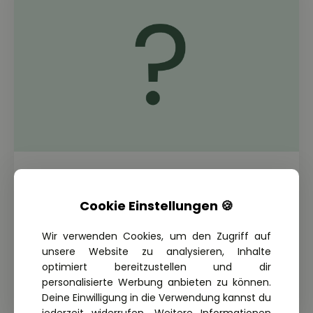
THEORIE FRAGE: 2.2.04-102
Wann muss ein Pkw mit Anhänger
außerorts auf Straßen mit nur einem
Cookie Einstellungen 🍪
Fahrstreifen für jede Richtung vom
Wir verwenden Cookies, um den Zugriff auf
Vorausfahrenden einen so großen
unsere Website zu analysieren, Inhalte
Abstand halten, dass ein Überholer
optimiert bereitzustellen und dir
einscheren kann?
personalisierte Werbung anbieten zu können.
Deine Einwilligung in die Verwendung kannst du