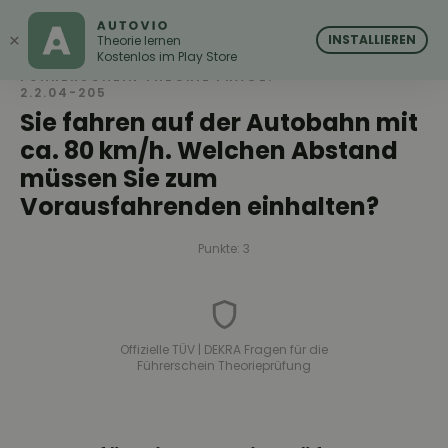
AUTOVIO
AUTOVIO
×
INSTALLIEREN
Theorie lernen
Kostenlos im Play Store
FÜHRERSCHEIN THEORIE FRAGE:
2.2.04-205
Sie fahren auf der Autobahn mit
ca. 80 km/h. Welchen Abstand
müssen Sie zum
Vorausfahrenden einhalten?
Punkte: 3
Offizielle TÜV | DEKRA Fragen für die
Führerschein Theorieprüfung