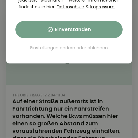
jederzeit widerrufen. Weitere Informationen
findest du in hier:
Datenschutz
&
Impressum
.
Einverstanden
Einstellungen ändern
oder
ablehnen
THEORIE FRAGE: 2.2.04-304
Auf einer Straße außerorts ist in
Fahrtrichtung nur ein Fahrstreifen
vorhanden. Welche Lkws müssen hier
einen so großen Abstand zum
vorausfahrenden Fahrzeug einhalten,