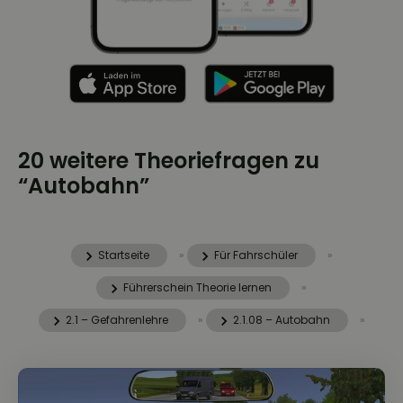
20 weitere Theoriefragen zu
“Autobahn”
Startseite
»
Für Fahrschüler
»
Führerschein Theorie lernen
»
2.1 – Gefahrenlehre
»
2.1.08 – Autobahn
»