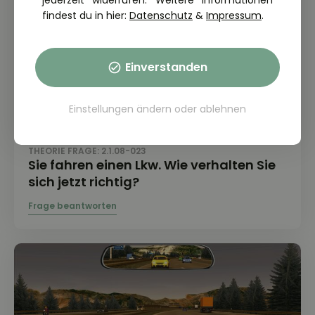
jederzeit widerrufen. Weitere Informationen
findest du in hier:
Datenschutz
&
Impressum
.
Einverstanden
Einstellungen ändern
oder
ablehnen
THEORIE FRAGE: 2.1.08-023
Sie fahren einen Lkw. Wie verhalten Sie
sich jetzt richtig?