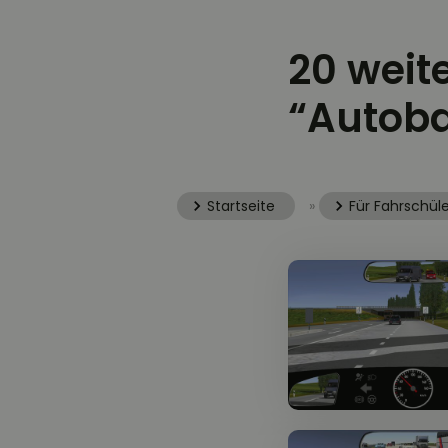
20 weit
“Autob
Startseite
»
Für Fahrschüle