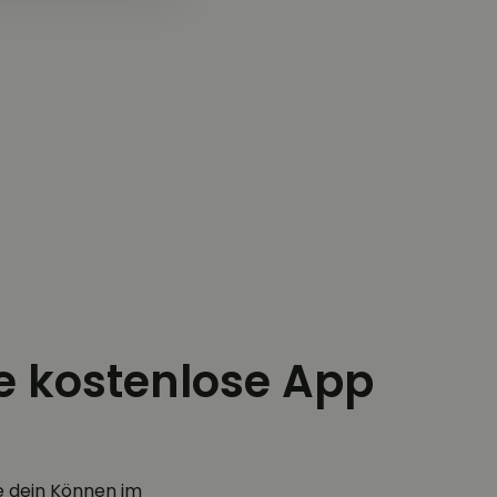
ie kostenlose App
e dein Können im