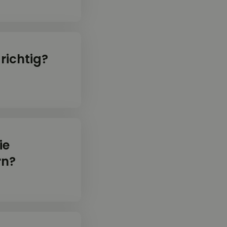
 richtig?
ie
rn?