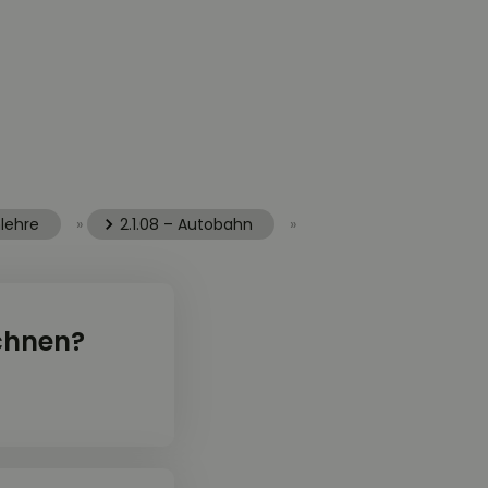
nlehre
»
2.1.08 – Autobahn
»
chnen?