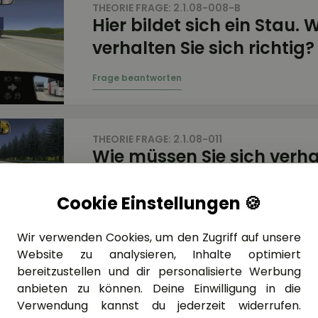
THEORIE FRAGE: 2.1.08-008-B
Hier bildet sich ein Stau. 
verhalten Sie sich richtig?
THEORIE FRAGE: 2.1.08-011
Wie müssen Sie sich verha
Cookie Einstellungen 🍪
Wir verwenden Cookies, um den Zugriff auf unsere
Website zu analysieren, Inhalte optimiert
THEORIE FRAGE: 2.1.08-013
bereitzustellen und dir personalisierte Werbung
Was müssen Sie beim Einf
anbieten zu können. Deine Einwilligung in die
die Autobahn beachten?
Verwendung kannst du jederzeit widerrufen.