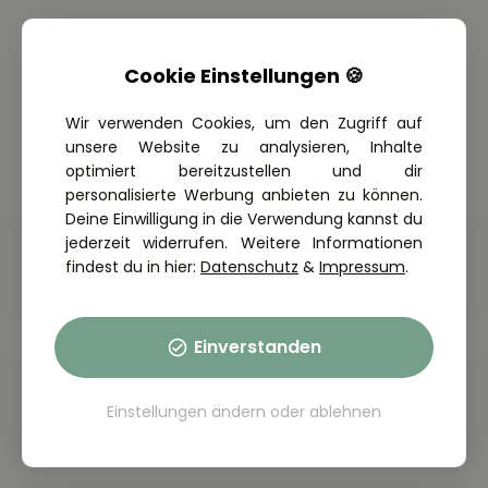
Fahrschulen in deiner Nähe
Cookie Einstellungen 🍪
Wir verwenden Cookies, um den Zugriff auf
Du möchtest den Führerschein machen? Du wartest auf
unsere Website zu analysieren, Inhalte
Fahrstunden? Finde deine AUTOVIO-Fahrschule in der
optimiert bereitzustellen und dir
Nähe.
personalisierte Werbung anbieten zu können.
Deine Einwilligung in die Verwendung kannst du
jederzeit widerrufen. Weitere Informationen
Fahrschule in Aurich
Fahrschule Andreas Wick
findest du in hier:
Datenschutz
&
Impressum
.
PKW & Anhänger
Einverstanden
Fahrschule in Bad Gandersheim
Fahrschule Bienio
Einstellungen ändern
oder
ablehnen
PKW, Motorrad & Anhänger