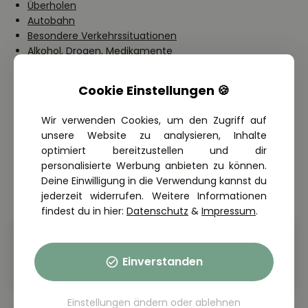
Überholen
Autobahn
Besondere Verkehrssituationen
Alkohol, Drogen, Medikamente
Ermüdung, Ablenkung
Affektiv-emotionales Verhalten im Straßenverkehr
Cookie Einstellungen 🍪
Wir verwenden Cookies, um den Zugriff auf
Fahrschulen in deiner Nähe
unsere Website zu analysieren, Inhalte
optimiert bereitzustellen und dir
personalisierte Werbung anbieten zu können.
Du möchtest den Führerschein machen? Du wartest auf
Deine Einwilligung in die Verwendung kannst du
Fahrstunden? Finde deine AUTOVIO-Fahrschule in der
jederzeit widerrufen. Weitere Informationen
Nähe.
findest du in hier:
Datenschutz
&
Impressum
.
Fahrschule in Aurich
Fahrschule Andreas Wick
Einverstanden
PKW & Anhänger
Einstellungen ändern
oder
ablehnen