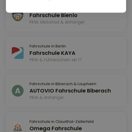
Fahrschule in Bad Gandersheim
Fahrschule Bienio
PKW, Motorrad & Anhänger
Fahrschule in Berlin
Fahrschule KAYA
PKW & Führerschein ab 17
Fahrschule in Biberach & Laupheim
AUTOVIO Fahrschule Biberach
PKW & Anhänger
Fahrschule in Clausthal-Zellerfeld
Omega Fahrschule