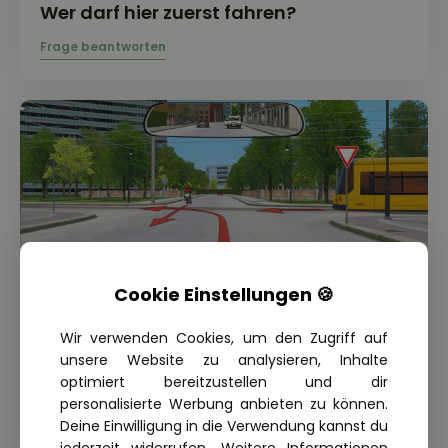
Wer darf hier zuerst fahren?
Cookie Einstellungen 🍪
Wir verwenden Cookies, um den Zugriff auf
unsere Website zu analysieren, Inhalte
THEORIE FRAGE: 1.3.01-042-M
optimiert bereitzustellen und dir
Welches Verhalten ist richtig?
personalisierte Werbung anbieten zu können.
Deine Einwilligung in die Verwendung kannst du