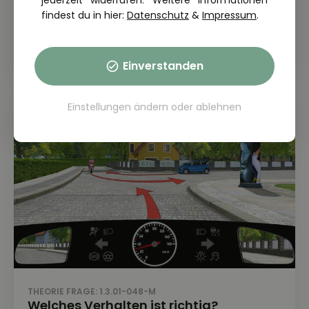
jederzeit widerrufen. Weitere Informationen
findest du in hier:
Datenschutz
&
Impressum
.
THEORIE FRAGE: 1.3.01-046-M
Welches Verhalten ist richtig?
Einverstanden
Einstellungen ändern
oder
ablehnen
THEORIE FRAGE: 1.3.01-048-M
Welches Verhalten ist richtig?