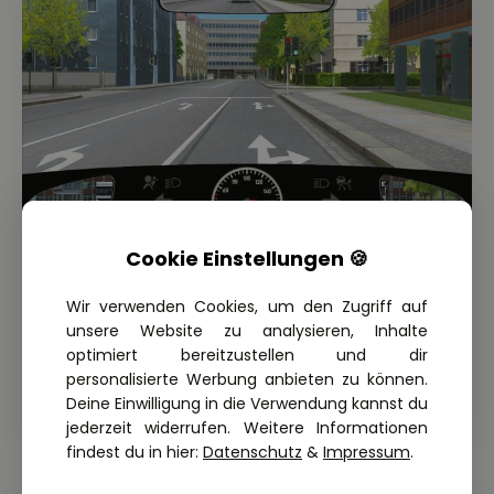
Cookie Einstellungen 🍪
THEORIE FRAGE: 1.2.37-102-B
Sie haben sich versehentlich rechts
Wir verwenden Cookies, um den Zugriff auf
eingeordnet, obwohl Sie nach links
unsere Website zu analysieren, Inhalte
abbiegen möchten. Wie dürfen Sie
optimiert bereitzustellen und dir
weiterfahren?
personalisierte Werbung anbieten zu können.
Deine Einwilligung in die Verwendung kannst du
jederzeit widerrufen. Weitere Informationen
findest du in hier:
Datenschutz
&
Impressum
.