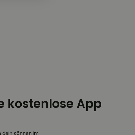
ie kostenlose App
e dein Können im