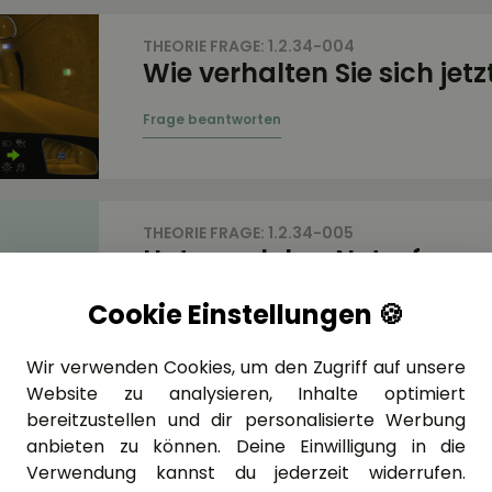
THEORIE FRAGE: 1.2.34-004
Wie verhalten Sie sich jetz
THEORIE FRAGE: 1.2.34-005
Unter welcher Notrufnum
erreichen Sie in Deutschla
Cookie Einstellungen 🍪
Polizei und den Rettungsd
Wir verwenden Cookies, um den Zugriff auf unsere
Website zu analysieren, Inhalte optimiert
bereitzustellen und dir personalisierte Werbung
anbieten zu können. Deine Einwilligung in die
THEORIE FRAGE: 1.2.34-006
Verwendung kannst du jederzeit widerrufen.