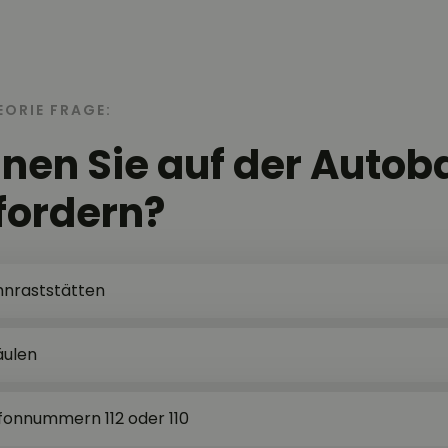
EORIE FRAGE:
nen Sie auf der Autob
nfordern?
nraststätten
äulen
fonnummern 112 oder 110