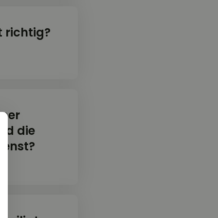
t richtig?
mer
nd die
ienst?