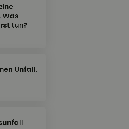
eine
n. Was
erst tun?
nen Unfall.
sunfall