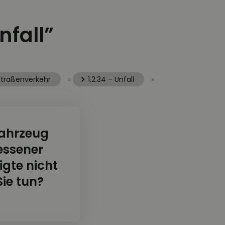
nfall”
 Straßenverkehr
»
1.2.34 – Unfall
»
Fahrzeug
essener
igte nicht
ie tun?