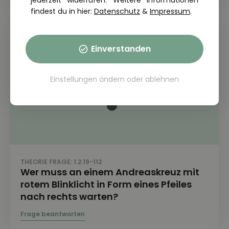
jederzeit widerrufen. Weitere Informationen
findest du in hier:
Datenschutz
&
Impressum
.
Einverstanden
Einstellungen ändern
oder
ablehnen
THEORIE FRAGE: 1.2.19-112
Wer muss an einem Andreaskreuz mit
rotem Blinklicht in Form eines Pfeiles
nach rechts warten?