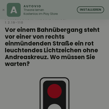
AUTOVIO
AUTOVIO
×
INSTALLIEREN
Theorie lernen
Kostenlos im Play Store
FÜHRERSCHEIN THEORIE FRAGE:
1.2.19-110
Vor einem Bahnübergang steht
vor einer von rechts
einmündenden Straße ein rot
leuchtendes Lichtzeichen ohne
Andreaskreuz. Wo müssen Sie
warten?