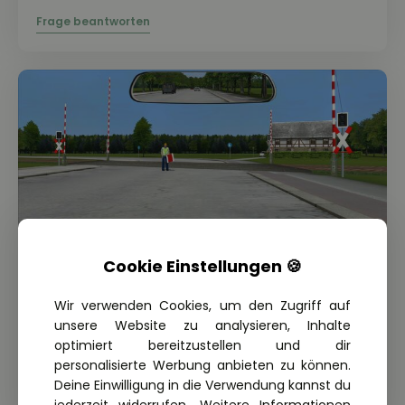
Cookie Einstellungen 🍪
Wir verwenden Cookies, um den Zugriff auf
THEORIE FRAGE: 1.2.19-111
unsere Website zu analysieren, Inhalte
Wie müssen Sie sich in dieser Situation
optimiert bereitzustellen und dir
verhalten?
personalisierte Werbung anbieten zu können.
Deine Einwilligung in die Verwendung kannst du