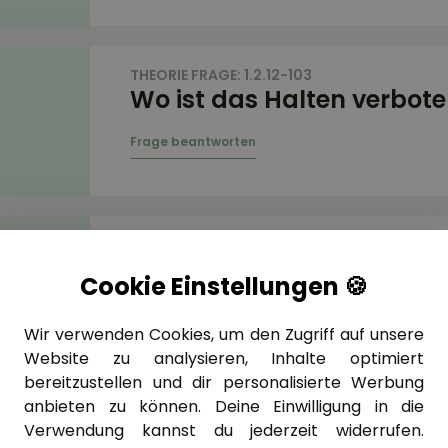
THEORIE FRAGE: 1.2.12-103
Wo ist das Halten verbot
THEORIE FRAGE: 1.2.12-104
Wo ist das Halten verbot
Cookie Einstellungen 🍪
Wir verwenden Cookies, um den Zugriff auf unsere
Website zu analysieren, Inhalte optimiert
bereitzustellen und dir personalisierte Werbung
anbieten zu können. Deine Einwilligung in die
THEORIE FRAGE: 1.2.12-105
Verwendung kannst du jederzeit widerrufen.
Wo ist das Parken verbot