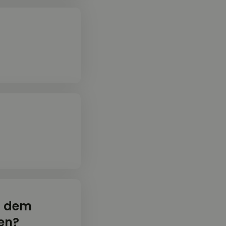
f dem
en?