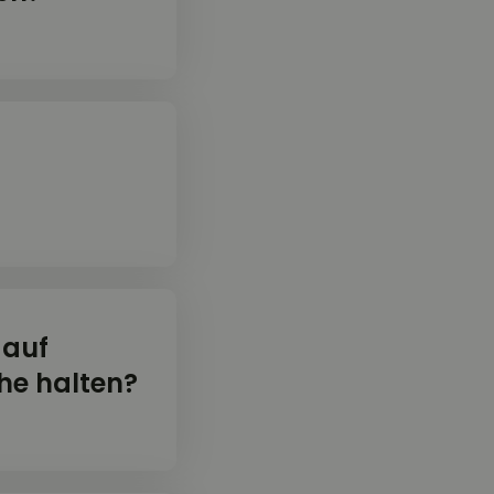
 auf
he halten?