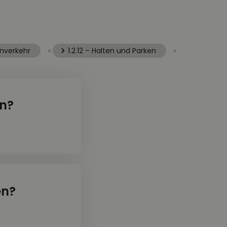
enverkehr
»
1.2.12 – Halten und Parken
»
en?
en?