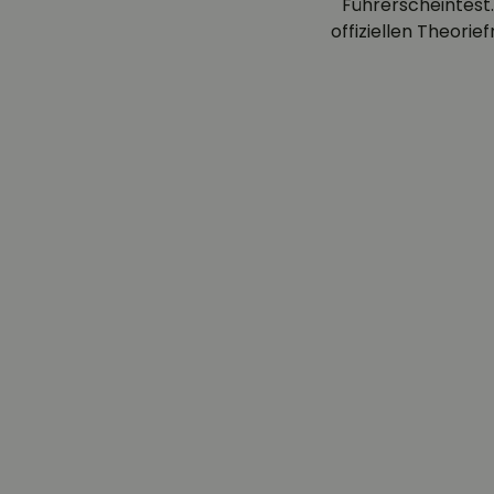
Führerscheintest.
offiziellen Theori