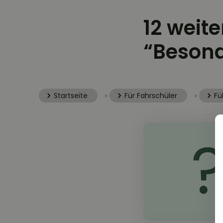
12 weit
“Besond
Startseite
»
Für Fahrschüler
»
Fü