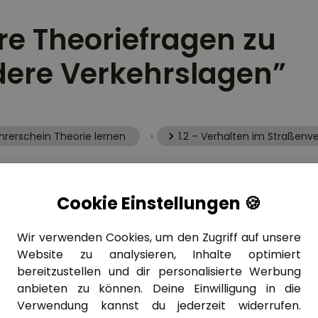
ere Theoriefragen zu
ere Verkehrslagen”
hrerschein Theorie lernen
»
1.2 – Verhalten im Straßenv
THEORIE FRAGE: 1.2.11-003
Cookie Einstellungen 🍪
Bei stockendem Verkehr 
bestimmte Bereiche freig
Wir verwenden Cookies, um den Zugriff auf unsere
werden. Welche sind dies
Website zu analysieren, Inhalte optimiert
bereitzustellen und dir personalisierte Werbung
anbieten zu können. Deine Einwilligung in die
Verwendung kannst du jederzeit widerrufen.