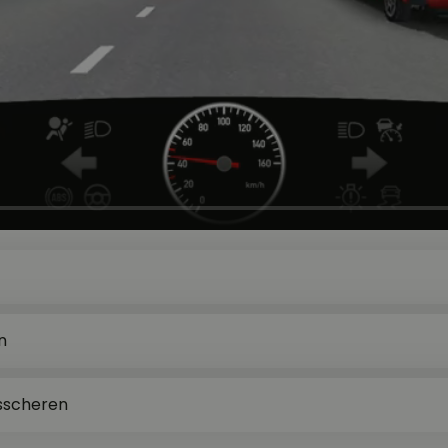
n
usscheren