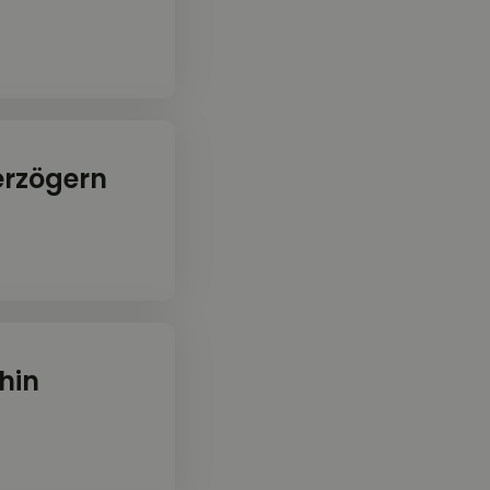
erzögern
hin