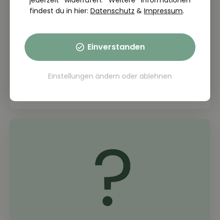
jederzeit widerrufen. Weitere Informationen
findest du in hier:
Datenschutz
&
Impressum
.
THEORIE FRAGE: 2.6.07-221
Einverstanden
Warum sind bei der Streckenplanung
die Lenk- und Ruhezeiten zu
berücksichtigen?
Einstellungen ändern
oder
ablehnen